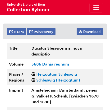
University Library of Bern
Collection Ryhiner
e-rara
swisscovery
Download
Title
Ducatus Sleswicensis, nova
descriptio
Volume
5606 Dania regnum
Places /
Herzogtum Schleswig
Regions
Schleswig (Herzogtum)
Imprint
Amstelædami [Amsterdam] : penes
G. Valk et P. Schenk, [zwischen 1670
und 1690]