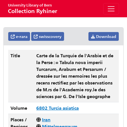
University Library of Bern
Collection Ryhiner
e-rara
swisscovery
Download
Title
Carte de la Turquie de l'Arabie et de
la Perse : = Tabula nova imperii
Turcarum, Arabum et Persarum /
dressée sur les memoires les plus
recens rectifiez par les observations
de M.rs de l'Academie roy.le des
sciences par G. De l'Isle geographe
Volume
6802 Turcia asiatica
Places /
Iran
Regions
Mittelmeerraum