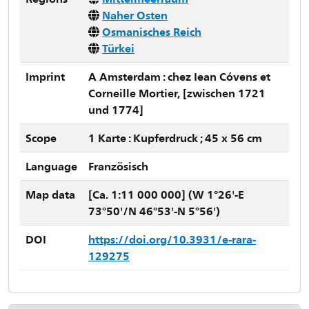
Naher Osten
Osmanisches Reich
Türkei
Imprint
A Amsterdam : chez Iean Cóvens et
Corneille Mortier, [zwischen 1721
und 1774]
Scope
1 Karte : Kupferdruck ; 45 x 56 cm
Language
Französisch
Map data
[Ca. 1:11 000 000] (W 1°26'-E
73°50'/N 46°53'-N 5°56')
DOI
https://doi.org/10.3931/e-rara-
129275