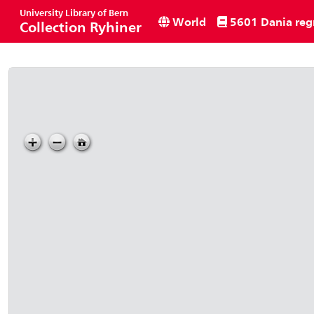
University Library of Bern
World
5601 Dania re
Collection Ryhiner