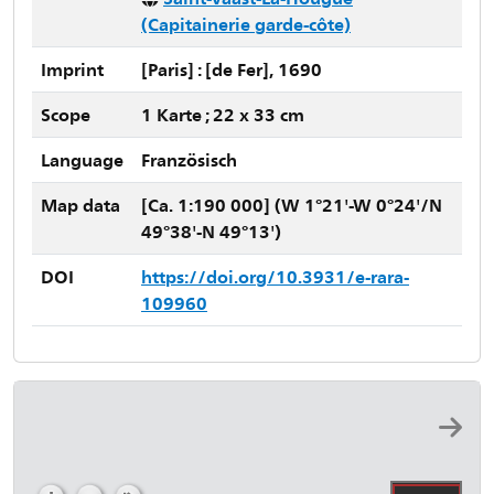
(Capitainerie garde-côte)
Imprint
[Paris] : [de Fer], 1690
Scope
1 Karte ; 22 x 33 cm
Language
Französisch
Map data
[Ca. 1:190 000] (W 1°21'-W 0°24'/N
49°38'-N 49°13')
DOI
https://doi.org/10.3931/e-rara-
109960