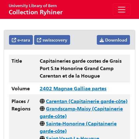
University Library of Bern
Collection Ryhiner
e-rara
swisscovery
Download
Title
Capitaineries garde costes de Grais
Port S.te Honorine Grand Camp
Carentan et de la Hougue
Volume
2402 Magnae Galliae partes
Places /
Carentan (Capitainerie garde-côte)
Regions
Grandscamp-Maisy (Capitainerie
garde-côte)
Sainte-Honorine (Capitainerie
garde-côte)
Saint-Vaast-La-Hougue