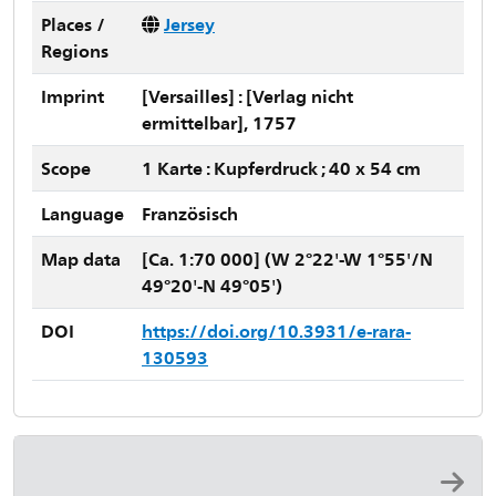
Places /
Jersey
Regions
Imprint
[Versailles] : [Verlag nicht
ermittelbar], 1757
Scope
1 Karte : Kupferdruck ; 40 x 54 cm
Language
Französisch
Map data
[Ca. 1:70 000] (W 2°22'-W 1°55'/N
49°20'-N 49°05')
DOI
https://doi.org/10.3931/e-rara-
130593