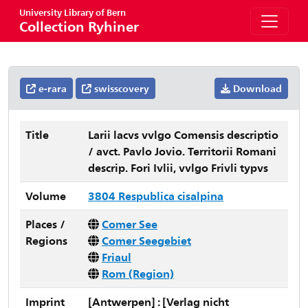
University Library of Bern
Collection Ryhiner
e-rara
swisscovery
Download
Title
Larii lacvs vvlgo Comensis descriptio
/ avct. Pavlo Jovio. Territorii Romani
descrip. Fori Ivlii, vvlgo Frivli typvs
Volume
3804 Respublica cisalpina
Places /
Comer See
Regions
Comer Seegebiet
Friaul
Rom (Region)
Imprint
[Antwerpen] : [Verlag nicht