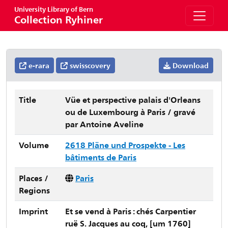
University Library of Bern
Collection Ryhiner
e-rara
swisscovery
Download
Title
Vüe et perspective palais d'Orleans
ou de Luxembourg à Paris / gravé
par Antoine Aveline
Volume
2618 Pläne und Prospekte - Les
bâtiments de Paris
Places /
Paris
Regions
Imprint
Et se vend à Paris : chés Carpentier
ruë S. Jacques au coq, [um 1760]