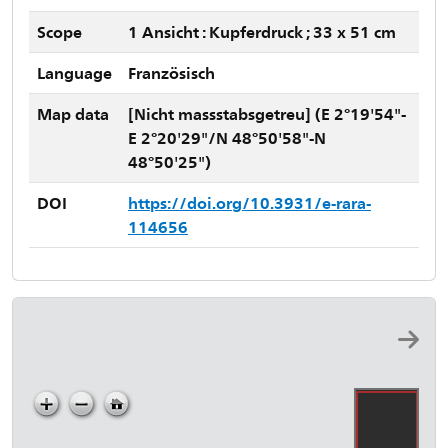
Scope
1 Ansicht : Kupferdruck ; 33 x 51 cm
Language
Französisch
Map data
[Nicht massstabsgetreu] (E 2°19'54"-
E 2°20'29"/N 48°50'58"-N
48°50'25")
DOI
https://doi.org/10.3931/e-rara-
114656