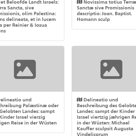
et Beloofde Landt Israels:
Novissima totius Terr
rra Sancta, sive
Sanctæ sive Promissionis
issionis, olim Palestina:
descriptio: Joan. Baptist.
ns delineata, et in lucem
Homann sculp
a per Reinier & Iosua
ens
elineatio und
Delineatio und
chreibung Palæstinæ oder
Beschreibung des Gelobt
 Gelobten Landes: sampt
Landes: sampt der Kinder
Kinder Israel vierzig
Israel viertzig jæhrigen R
igen Reise in der Wüsten
in der Wüsten: Michael
Kauffer sculpsit Augusta
Vindelicorum