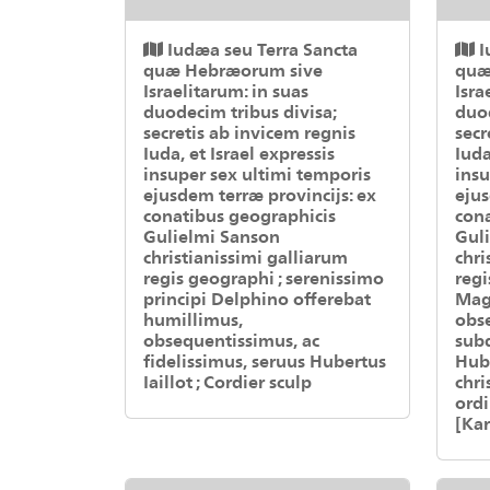
Iudæa seu Terra Sancta
I
quæ Hebræorum sive
quæ
Israelitarum: in suas
Isra
duodecim tribus divisa;
duod
secretis ab invicem regnis
secr
Iuda, et Israel expressis
Iuda
insuper sex ultimi temporis
insu
ejusdem terræ provincijs: ex
ejus
conatibus geographicis
cona
Gulielmi Sanson
Gul
christianissimi galliarum
chri
regis geographi ; serenissimo
regi
principi Delphino offerebat
Mag
humillimus,
obse
obsequentissimus, ac
subd
fidelissimus, seruus Hubertus
Hube
Iaillot ; Cordier sculp
chri
ordi
[Kar