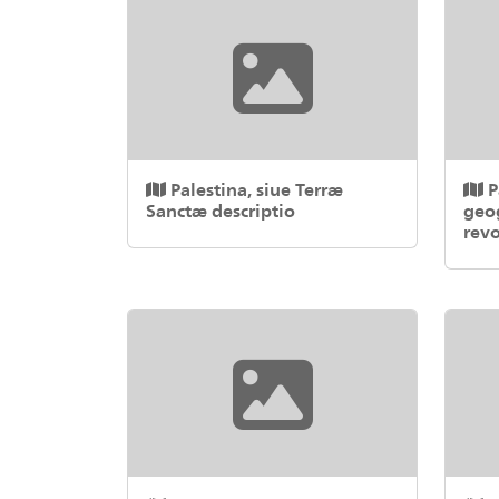
Palestina, siue Terræ
P
Sanctæ descriptio
geo
revo