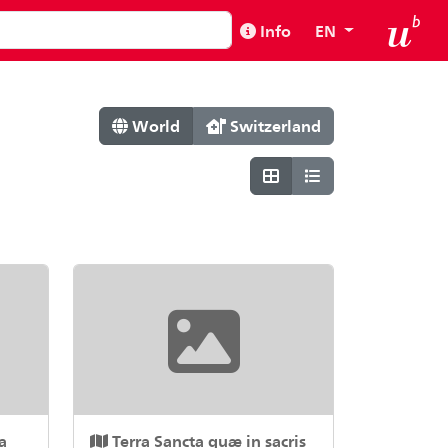
Info
EN
World
Switzerland
a
Terra Sancta quæ in sacris