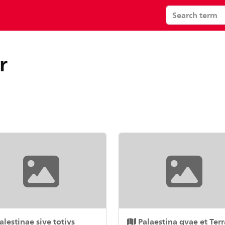
r
alestinae sive totivs
Palaestina qvae et Terr