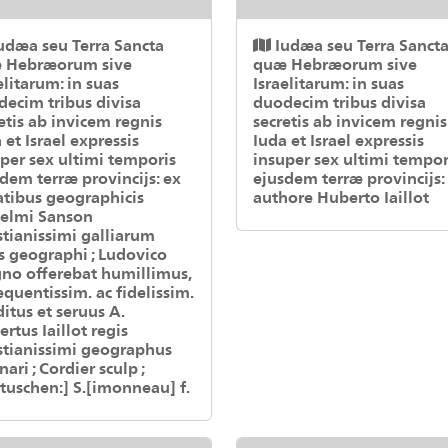
udæa seu Terra Sancta
Iudæa seu Terra Sanct
 Hebræorum sive
quæ Hebræorum sive
elitarum: in suas
Israelitarum: in suas
ecim tribus divisa
duodecim tribus divisa
etis ab invicem regnis
secretis ab invicem regnis
 et Israel expressis
Iuda et Israel expressis
per sex ultimi temporis
insuper sex ultimi tempor
dem terræ provincijs: ex
ejusdem terræ provincijs:
tibus geographicis
authore Huberto Iaillot
ielmi Sanson
stianissimi galliarum
s geographi ; Ludovico
no offerebat humillimus,
quentissim. ac fidelissim.
itus et seruus A.
rtus Iaillot regis
stianissimi geographus
nari ; Cordier sculp ;
tuschen:] S.[imonneau] f.