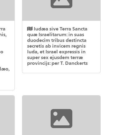
rra
Iudæa sive Terra Sancta
is,
quæ Israelitarum: in suas
duodecim tribus destincta
secretis ab invicem regnis
vo
Iuda, et Israel expressis in
super sex ejusdem terræ
provincijs: per T. Danckerts
llæo,