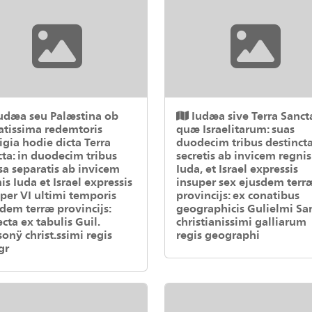
udæa seu Palæstina ob
Iudæa sive Terra Sanct
atissima redemtoris
quæ Israelitarum: suas
igia hodie dicta Terra
duodecim tribus destinct
ta: in duodecim tribus
secretis ab invicem regnis
sa separatis ab invicem
Iuda, et Israel expressis
is Iuda et Israel expressis
insuper sex ejusdem terr
per VI ultimi temporis
provincijs: ex conatibus
dem terræ provincijs:
geographicis Gulielmi Sa
ecta ex tabulis Guil.
christianissimi galliarum
onÿ christ.ssimi regis
regis geographi
gr