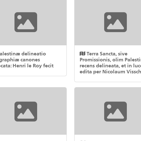
alestinæ delineatio
Terra Sancta, sive
graphiæ canones
Promissionis, olim Palesti
cata: Henri le Roy fecit
recens delineata, et in lu
edita per Nicolaum Vissc