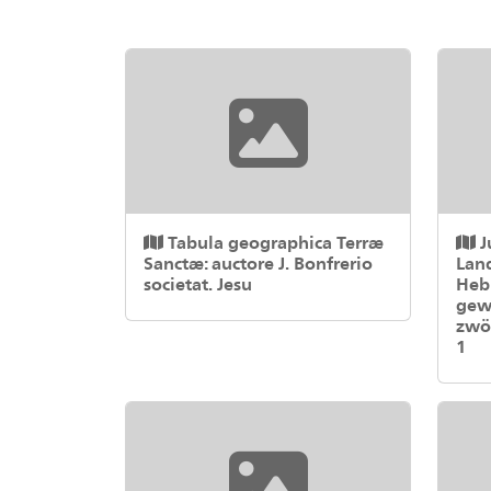
Tabula geographica Terræ
J
Sanctæ: auctore J. Bonfrerio
Lan
societat. Jesu
Hebr
gew
zwö
1