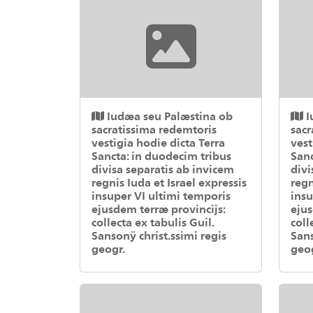
Iudæa seu Palæstina ob
I
sacratissima redemtoris
sacr
vestigia hodie dicta Terra
vest
Sancta: in duodecim tribus
Sanc
divisa separatis ab invicem
divi
regnis Iuda et Israel expressis
regn
insuper VI ultimi temporis
insu
ejusdem terræ provincijs:
ejus
collecta ex tabulis Guil.
coll
Sansonÿ christ.ssimi regis
Sans
geogr.
geo