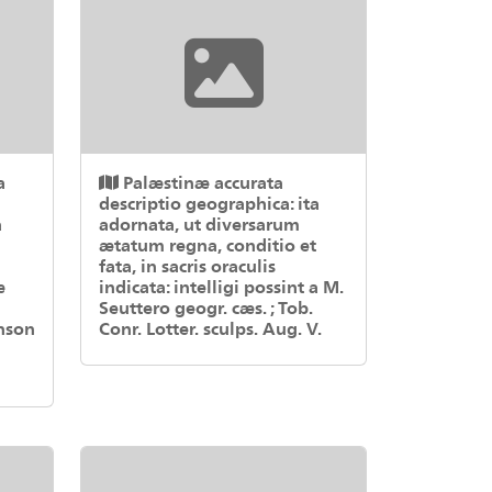
a
Palæstinæ accurata
descriptio geographica: ita
a
adornata, ut diversarum
ætatum regna, conditio et
fata, in sacris oraculis
æ
indicata: intelligi possint a M.
Seuttero geogr. cæs. ; Tob.
nson
Conr. Lotter. sculps. Aug. V.