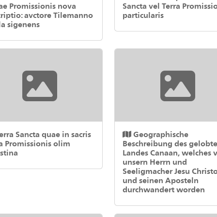
ae Promissionis nova
Sancta vel Terra Promissio
riptio: avctore Tilemanno
particularis
la sigenens
erra Sancta quae in sacris
Geographische
a Promissionis olim
Beschreibung des gelobt
stina
Landes Canaan, welches 
unsern Herrn und
Seeligmacher Jesu Christ
und seinen Aposteln
durchwandert worden