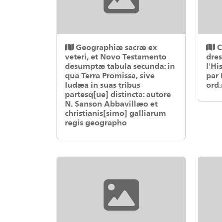
Geographiæ sacræ ex
C
veteri, et Novo Testamento
dres
desumptæ tabula secunda: in
l'Hi
qua Terra Promissa, sive
par 
Iudæa in suas tribus
ord.
partesq[ue] distincta: autore
N. Sanson Abbavillæo et
christianis[simo] galliarum
regis geographo