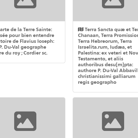
arte de la Terre Sainte:
Terra Sancta quæ et Te
sée pour bien entendre
Chanaan, Terra Promission
stoire de Flavius Ioseph:
Terra Hebreorum, Terra
P. Du-Val geographe
Israelita.rum, Iudæa, et
re du roy ; Cordier sc.
Palestina: ex veteri et No
Testamento, et aliis
authoribus desu[m]pta:
authore P. Du-Val Abbavi
christianissimi galliarum
regis geographo