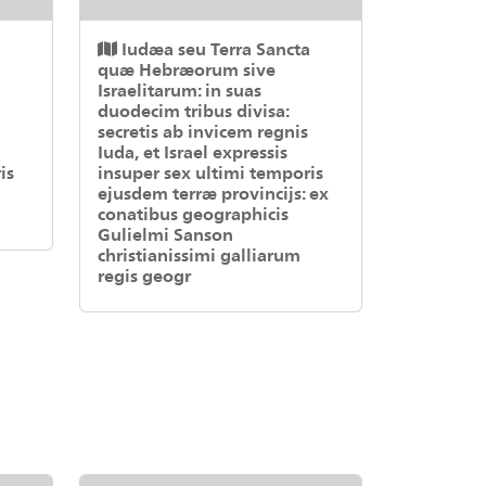
a
Iudæa seu Terra Sancta
quæ Hebræorum sive
Israelitarum: in suas
duodecim tribus divisa:
secretis ab invicem regnis
Iuda, et Israel expressis
is
insuper sex ultimi temporis
ejusdem terræ provincijs: ex
conatibus geographicis
Gulielmi Sanson
christianissimi galliarum
regis geogr