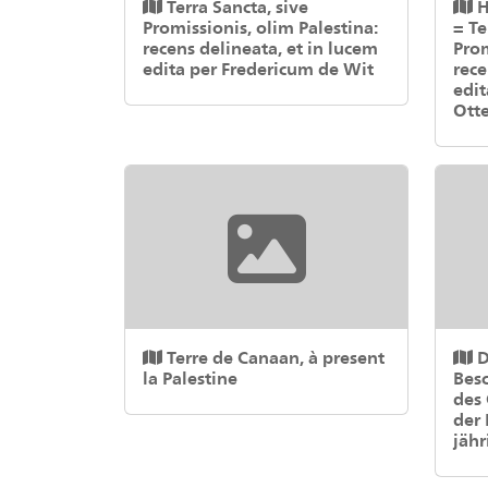
Terra Sancta, sive
H
Promissionis, olim Palestina:
= Te
recens delineata, et in lucem
Prom
edita per Fredericum de Wit
rece
edit
Ott
Terre de Canaan, à present
D
la Palestine
Bes
des
der 
jähr