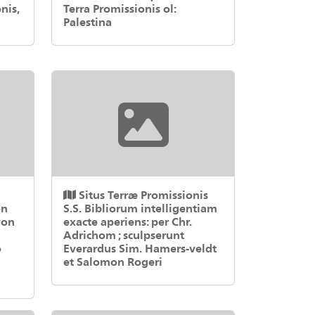
nis,
Terra Promissionis ol:
Palestina
Situs Terræ Promissionis
en
S.S. Bibliorum intelligentiam
von
exacte aperiens: per Chr.
Adrichom ; sculpserunt
o
Everardus Sim. Hamers-veldt
et Salomon Rogeri