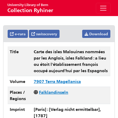
University Library of Bern
Collection Ryhiner
e-rara
swisscovery
Download
Title
Carte des isles Malouines nommées
par les Anglois, isles Falkland : a lieu
ou étoit l'établissement françois
occupé aujourd'hui par les Espagnols
Volume
7907 Terra Magellanica
Places /
Falklandinseln
Regions
Imprint
[Paris] : [Verlag nicht ermittelbar],
[1787]