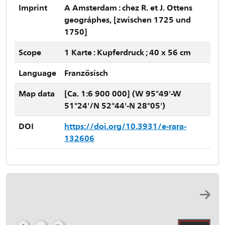
Imprint
A Amsterdam : chez R. et J. Ottens
geográphes, [zwischen 1725 und
1750]
Scope
1 Karte : Kupferdruck ; 40 x 56 cm
Language
Französisch
Map data
[Ca. 1:6 900 000] (W 95°49'-W
51°24'/N 52°44'-N 28°05')
DOI
https://doi.org/10.3931/e-rara-
132606