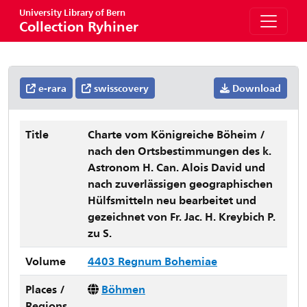
University Library of Bern
Collection Ryhiner
e-rara
swisscovery
Download
Title
Charte vom Königreiche Böheim /
nach den Ortsbestimmungen des k.
Astronom H. Can. Alois David und
nach zuverlässigen geographischen
Hülfsmitteln neu bearbeitet und
gezeichnet von Fr. Jac. H. Kreybich P.
zu S.
Volume
4403 Regnum Bohemiae
Places /
Böhmen
Regions