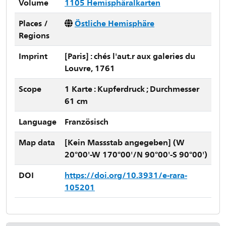
Volume
1105 Hemisphäralkarten
Places /
Östliche Hemisphäre
Regions
Imprint
[Paris] : chés l'aut.r aux galeries du
Louvre, 1761
Scope
1 Karte : Kupferdruck ; Durchmesser
61 cm
Language
Französisch
Map data
[Kein Massstab angegeben] (W
20°00'-W 170°00'/N 90°00'-S 90°00')
DOI
https://doi.org/10.3931/e-rara-
105201