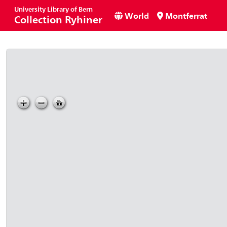
University Library of Bern
World
Montferrat
Collection Ryhiner