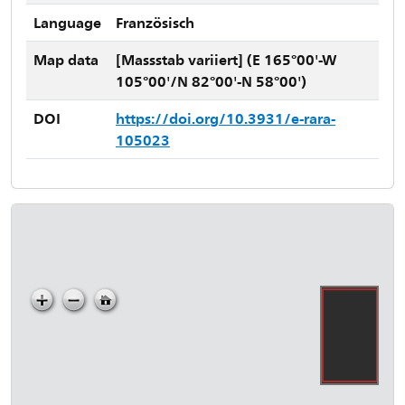
Language
Französisch
Map data
[Massstab variiert] (E 165°00'-W
105°00'/N 82°00'-N 58°00')
DOI
https://doi.org/10.3931/e-rara-
105023