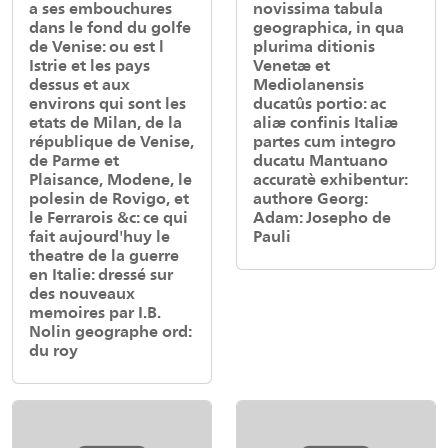
a ses embouchures
novissima tabula
dans le fond du golfe
geographica, in qua
de Venise: ou est l
plurima ditionis
Istrie et les pays
Venetæ et
dessus et aux
Mediolanensis
environs qui sont les
ducatûs portio: ac
etats de Milan, de la
aliæ confinis Italiæ
république de Venise,
partes cum integro
de Parme et
ducatu Mantuano
Plaisance, Modene, le
accuratè exhibentur:
polesin de Rovigo, et
authore Georg:
le Ferrarois &c: ce qui
Adam: Josepho de
fait aujourd'huy le
Pauli
theatre de la guerre
en Italie: dressé sur
des nouveaux
memoires par I.B.
Nolin geographe ord:
du roy