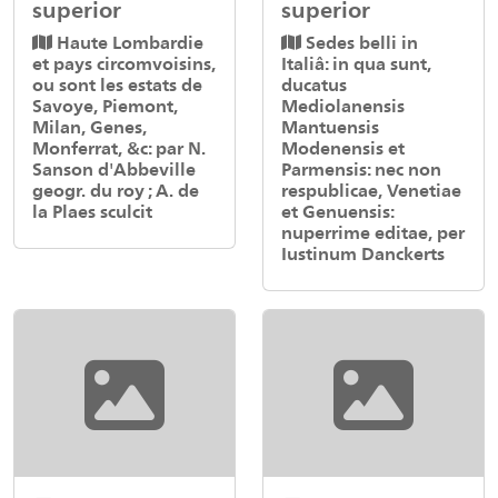
superior
superior
Haute Lombardie
Sedes belli in
et pays circomvoisins,
Italiâ: in qua sunt,
ou sont les estats de
ducatus
Savoye, Piemont,
Mediolanensis
Milan, Genes,
Mantuensis
Monferrat, &c: par N.
Modenensis et
Sanson d'Abbeville
Parmensis: nec non
geogr. du roy ; A. de
respublicae, Venetiae
la Plaes sculcit
et Genuensis:
nuperrime editae, per
Iustinum Danckerts