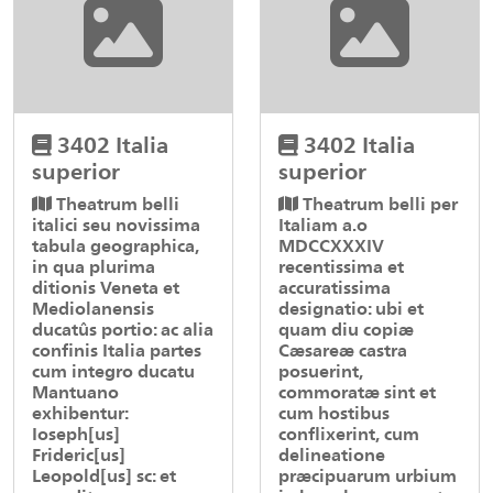
3402 Italia
3402 Italia
superior
superior
Theatrum belli
Theatrum belli per
italici seu novissima
Italiam a.o
tabula geographica,
MDCCXXXIV
in qua plurima
recentissima et
ditionis Veneta et
accuratissima
Mediolanensis
designatio: ubi et
ducatûs portio: ac alia
quam diu copiæ
confinis Italia partes
Cæsareæ castra
cum integro ducatu
posuerint,
Mantuano
commoratæ sint et
exhibentur:
cum hostibus
Ioseph[us]
conflixerint, cum
Frideric[us]
delineatione
Leopold[us] sc: et
præcipuarum urbium