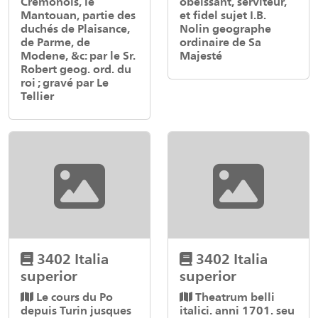
Cremonois, le
obeissant, serviteur,
Mantouan, partie des
et fidel sujet I.B.
duchés de Plaisance,
Nolin geographe
de Parme, de
ordinaire de Sa
Modene, &c: par le Sr.
Majesté
Robert geog. ord. du
roi ; gravé par Le
Tellier
3402 Italia
3402 Italia
superior
superior
Le cours du Po
Theatrum belli
depuis Turin jusques
italici. anni 1701. seu