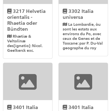
3217 Helvetia
3302 Italia
orientalis -
universa
Rhaetia oder
La Lombardie, òu
Bündten
sont les estats aux
environs du Po, avec
Rhætiæ &
ceux de Genes et de
Veltolinæ
Toscane: par P. Du-Val
des[ignatio]: Nicol.
geographe du roy
Geelkerck exc.
3401 Italia
3401 Italia