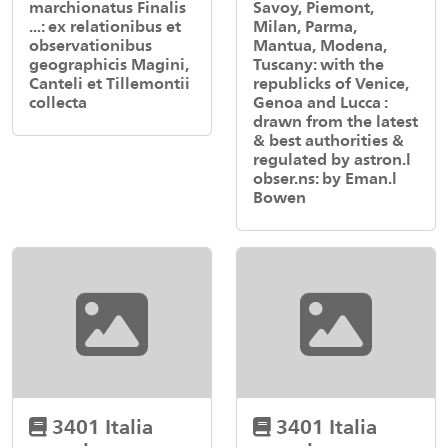
marchionatus Finalis
Savoy, Piemont,
...: ex relationibus et
Milan, Parma,
observationibus
Mantua, Modena,
geographicis Magini,
Tuscany: with the
Canteli et Tillemontii
republicks of Venice,
collecta
Genoa and Lucca :
drawn from the latest
& best authorities &
regulated by astron.l
obser.ns: by Eman.l
Bowen
3401 Italia
3401 Italia