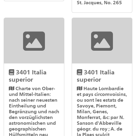
St. Jacques, No. 265
3401 Italia
3401 Italia
superior
superior
Charte von Ober-
Haute Lombardie
und Mittel-Italien:
et pays circomvoisins,
nach seiner neuesten
ou sont les estats de
Eintheilung und
Savoye, Piemont,
Begränzung und nach
Milan, Genes,
den vorzüglichsten
Monferrat, &c: par N.
astronomischen und
Sanson d'Abbeville
geographischen
géogr. du roy ; A. de
Hülfsmitteln neu
la Plaes sculcit