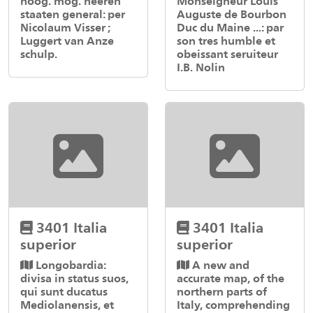
hoog. mog. heeren
Monseigneur Louis
staaten general: per
Auguste de Bourbon
Nicolaum Visser ;
Duc du Maine ...: par
Luggert van Anze
son tres humble et
schulp.
obeissant seruiteur
I.B. Nolin
3401 Italia
3401 Italia
superior
superior
Longobardia:
A new and
divisa in status suos,
accurate map, of the
qui sunt ducatus
northern parts of
Mediolanensis, et
Italy, comprehending