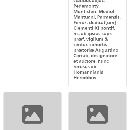
statibus adjac.
Pedemontÿ,
Montisferr. Mediol.
Mantuani, Parmensis,
Ferrar : dedicat[um]
Clementi XI pontif.
m.: ab ipsius supr.
præf. vigilum &
centur. cohortis
prætoriæ Augustino
Cerruti, designatore
et auctore, nunc
recusus ab
Homannianis
Heredibus