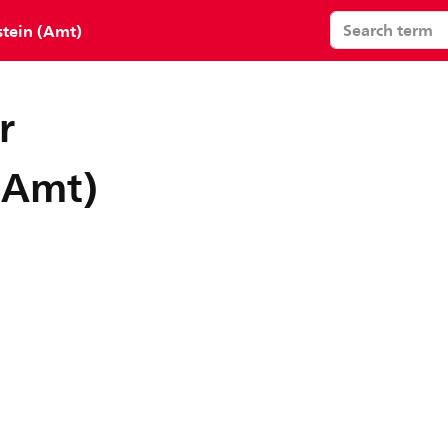
tein (Amt)
r
(Amt)