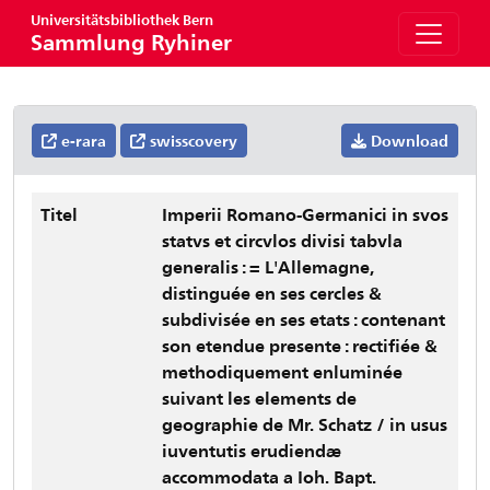
Universitätsbibliothek Bern
Sammlung Ryhiner
e-rara
swisscovery
Download
Titel
Imperii Romano-Germanici in svos
statvs et circvlos divisi tabvla
generalis : = L'Allemagne,
distinguée en ses cercles &
subdivisée en ses etats : contenant
son etendue presente : rectifiée &
methodiquement enluminée
suivant les elements de
geographie de Mr. Schatz / in usus
iuventutis erudiendæ
accommodata a Ioh. Bapt.