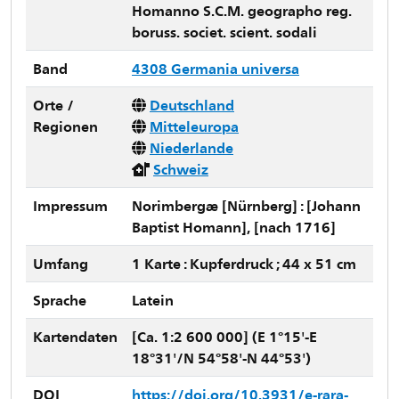
Homanno S.C.M. geographo reg.
boruss. societ. scient. sodali
Band
4308 Germania universa
Orte /
Deutschland
Regionen
Mitteleuropa
Niederlande
Schweiz
Impressum
Norimbergæ [Nürnberg] : [Johann
Baptist Homann], [nach 1716]
Umfang
1 Karte : Kupferdruck ; 44 x 51 cm
Sprache
Latein
Kartendaten
[Ca. 1:2 600 000] (E 1°15'-E
18°31'/N 54°58'-N 44°53')
DOI
https://doi.org/10.3931/e-rara-