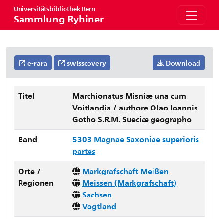
Universitätsbibliothek Bern
Sammlung Ryhiner
e-rara
swisscovery
Download
Titel
Marchionatus Misniæ una cum
Voitlandia / authore Olao Ioannis
Gotho S.R.M. Sueciæ geographo
Band
5303 Magnae Saxoniae superioris
partes
Orte /
Markgrafschaft Meißen
Regionen
Meissen (Markgrafschaft)
Sachsen
Vogtland