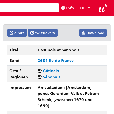
Info
DE
e-rara
swisscovery
Download
Titel
Gastinois et Senonois
Band
2601 Ile-de-France
Orte /
Gâtinais
Regionen
Sénonais
Impressum
Amstelædami [Amsterdam] :
penes Gerardum Valk et Petrum
Schenk, [zwischen 1670 und
1690]