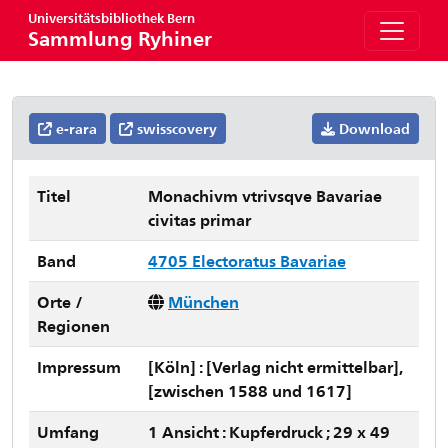
Universitätsbibliothek Bern
Sammlung Ryhiner
e-rara
swisscovery
Download
Titel
Monachivm vtrivsqve Bavariae
civitas primar
Band
4705 Electoratus Bavariae
Orte /
München
Regionen
Impressum
[Köln] : [Verlag nicht ermittelbar],
[zwischen 1588 und 1617]
Umfang
1 Ansicht : Kupferdruck ; 29 x 49