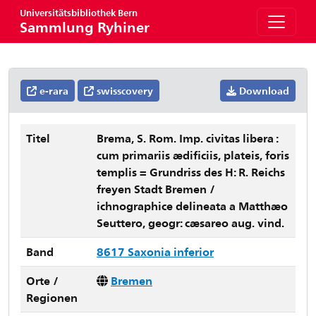
Universitätsbibliothek Bern
Sammlung Ryhiner
e-rara
swisscovery
Download
Titel
Brema, S. Rom. Imp. civitas libera :
cum primariis ædificiis, plateis, foris
templis = Grundriss des H: R. Reichs
freyen Stadt Bremen /
ichnographice delineata a Matthæo
Seuttero, geogr: cæsareo aug. vind.
Band
8617 Saxonia inferior
Orte /
Bremen
Regionen