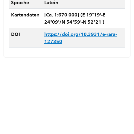
Sprache
Latein
Kartendaten
[Ca. 1:670 000] (E 19°19'-E
24°09'/N 54°59'-N 52°21')
DOI
https://doi.org/10.3931/e-rara-
127350