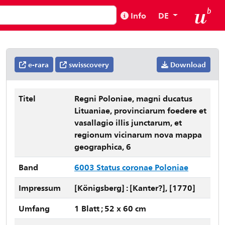
Info
DE
e-rara
swisscovery
Download
Titel
Regni Poloniae, magni ducatus
Lituaniae, provinciarum foedere et
vasallagio illis junctarum, et
regionum vicinarum nova mappa
geographica, 6
Band
6003 Status coronae Poloniae
Impressum
[Königsberg] : [Kanter?], [1770]
Umfang
1 Blatt ; 52 x 60 cm