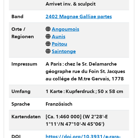
Arrivet inv. & sculpcit
Band
2402 Magnae Galliae partes
Orte /
Angoumois
Regionen
Aunis
Poitou
Saintonge
Impressum
A Paris : chez le Sr. Delamarche
géographe rue du Foin St. Jacques
au collége de M.tre Gervais, 1778
Umfang
1 Karte : Kupferdruck ; 50 x 58 cm
Sprache
Französisch
Kartendaten
[Ca. 1:460 000] (W 2°28'-E
1°11'/N 47°10'-N 45°06')
DOI
https://doi.org/10.3931/e-rara-