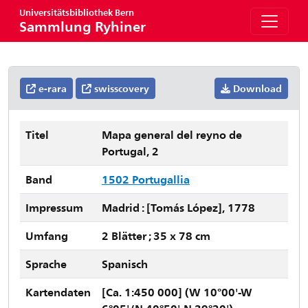
Universitätsbibliothek Bern
Sammlung Ryhiner
e-rara
swisscovery
Download
Titel
Mapa general del reyno de
Portugal, 2
Band
1502 Portugallia
Impressum
Madrid : [Tomás López], 1778
Umfang
2 Blätter ; 35 x 78 cm
Sprache
Spanisch
Kartendaten
[Ca. 1:450 000] (W 10°00'-W