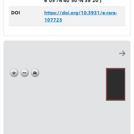
6°05'/N 40°50'-N 39°20')
DOI
https://doi.org/10.3931/e-rara-
107723