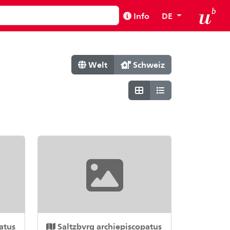
Info
DE
Welt
Schweiz
atus
Saltzbvrg archiepiscopatus