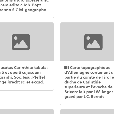
ucem edita a Ioh. Bapt.
anno S.C.M. geographo
ucatus Carinthiæ tabula:
Carte topographique
iô et operâ cujusdam
d'Allemagne contenant 
raphi, Soc. Iesu: Pfeffel
partie du comte de Tirol e
ngelbrecht sc. et excud.
duche de Carinthie
superieure et l'eveche de
Brixen: fait par I.W. Iæger 
gravé par J.C. Berndt