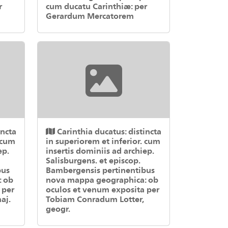
r
cum ducatu Carinthiæ: per
Gerardum Mercatorem
incta
Carinthia ducatus: distincta
 cum
in superiorem et inferior. cum
ep.
insertis dominiis ad archiep.
Salisburgens. et episcop.
bus
Bambergensis pertinentibus
: ob
nova mappa geographica: ob
 per
oculos et venum exposita per
aj.
Tobiam Conradum Lotter,
geogr.