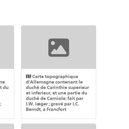
Carte topographique
une
d'Allemagne contenant le
t du
duché de Carinthie superieur
et inferieur, et une partie du
duché de Carniole: fait par
;
I.W. Iæger ; gravé par I.C.
Berndt, a Francfort