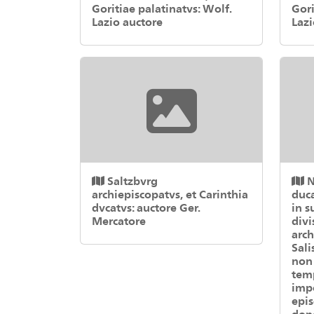
Goritiae palatinatvs: Wolf.
Gori
Lazio auctore
Lazi
Saltzbvrg
N
archiepiscopatvs, et Carinthia
duca
dvcatvs: auctore Ger.
in s
Mercatore
divi
arch
Sali
non 
temp
impe
epi
dona