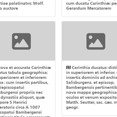
tiae palatinatvs: Wolf.
cum ducatu Carinthiæ: pe
o auctore
Gerardum Mercatorem
ova et accurata Carinthiæ
Carinthia ducatus: dist
tus tabula geographica:
in superiorem et inferior.
uperiorem et inferiorem
insertis dominiis ad archi
sa : cum insertis partibus,
Salisburgens. et episcop.
iepiscopatui
Bambergensis pertinenti
sburgensi propriis nec
nova mappa geographica
dynastiis aliquot, quæ
oculos et venum exposita
ore S Henrici
Matth. Seutter, sac. cæs. m
ratoris circa A 1007
geogr.
scopatui Bambergensi
tionis titulo accesserunt: