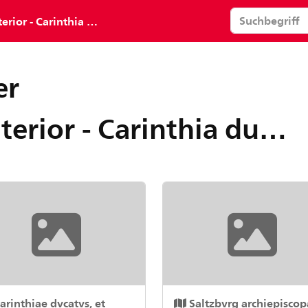
r - Carinthia ducatus
er
ior - Carinthia ducatus
arinthiae dvcatvs, et
Saltzbvrg archiepiscop