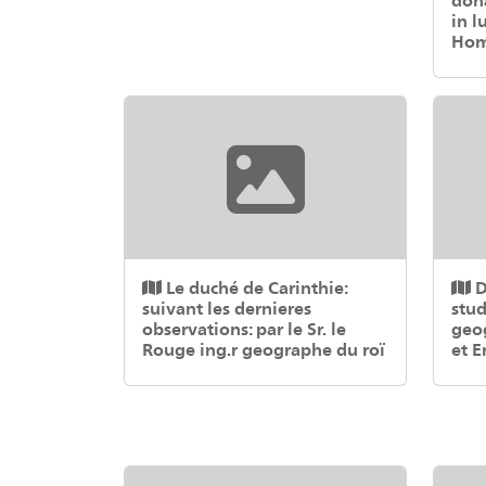
in l
Hom
Le duché de Carinthie:
D
suivant les dernieres
stud
observations: par le Sr. le
geog
Rouge ing.r geographe du roï
et E