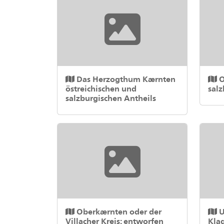
Das Herzogthum Kærnten
O
östreichischen und
sal
salzburgischen Antheils
Oberkærnten oder der
U
Villacher Kreis: entworfen
Klag