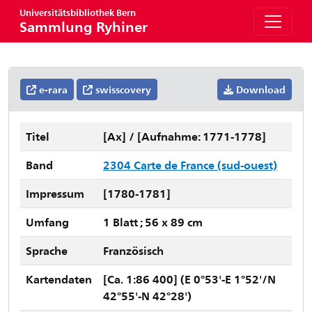
Universitätsbibliothek Bern
Sammlung Ryhiner
e-rara
swisscovery
Download
Titel
[Ax] / [Aufnahme: 1771-1778]
Band
2304 Carte de France (sud-ouest)
Impressum
[1780-1781]
Umfang
1 Blatt ; 56 x 89 cm
Sprache
Französisch
Kartendaten
[Ca. 1:86 400] (E 0°53'-E 1°52'/N
42°55'-N 42°28')