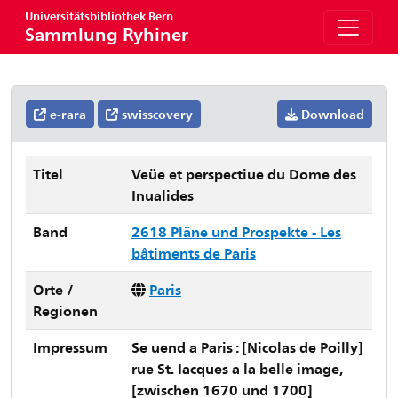
Universitätsbibliothek Bern
Sammlung Ryhiner
e-rara
swisscovery
Download
Titel
Veüe et perspectiue du Dome des
Inualides
Band
2618 Pläne und Prospekte - Les
bâtiments de Paris
Orte /
Paris
Regionen
Impressum
Se uend a Paris : [Nicolas de Poilly]
rue St. Iacques a la belle image,
[zwischen 1670 und 1700]