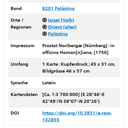
Band
8201 Palästina
Orte /
Israel (Volk)
Regionen
Orient (alter)
Palästina
Impressum
Prostat Noribergæ [Nürnberg] : in
officina Homan[n]iana, [1750]
Umfang
1 Karte : Kupferdruck ; 45 x 31 cm,
Bildgrösse 46 x 57 cm
Sprache
Latein
Kartendaten
[Ca. 1:3 700 000] (E 28°46'-E
42°49'/N 38°07'-N 20°26')
DOI
https://doi.org/10.3931/e-rara-
132855