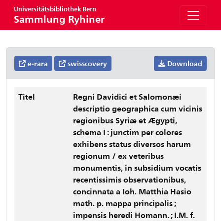
Universitätsbibliothek Bern
Sammlung Ryhiner
e-rara
swisscovery
Download
Titel
Regni Davidici et Salomonæi
descriptio geographica cum vicinis
regionibus Syriæ et Ægypti,
schema I : junctim per colores
exhibens status diversos harum
regionum / ex veteribus
monumentis, in subsidium vocatis
recentissimis observationibus,
concinnata a Ioh. Matthia Hasio
math. p. mappa principalis ;
impensis heredi Homann. ; I.M. f.