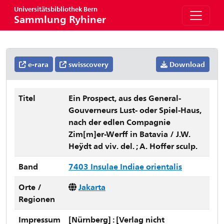
Universitätsbibliothek Bern
Sammlung Ryhiner
e-rara
swisscovery
Download
Titel
Ein Prospect, aus des General-
Gouverneurs Lust- oder Spiel-Haus,
nach der edlen Compagnie
Zim[m]er-Werff in Batavia / J.W.
Heÿdt ad viv. del. ; A. Hoffer sculp.
Band
7403 Insulae Indiae orientalis
Orte /
Jakarta
Regionen
Impressum
[Nürnberg] : [Verlag nicht