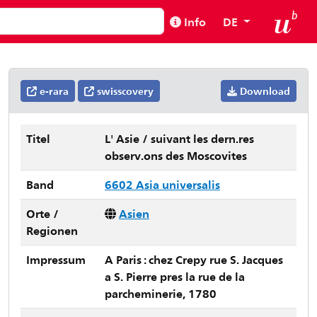
Info
DE
e-rara
swisscovery
Download
Titel
L' Asie / suivant les dern.res
observ.ons des Moscovites
Band
6602 Asia universalis
Orte /
Asien
Regionen
Impressum
A Paris : chez Crepy rue S. Jacques
a S. Pierre pres la rue de la
parcheminerie, 1780