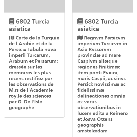
6802 Turcia
6802 Turcia
asiatica
asiatica
Carte de la Turquie
Regnvm Persicvm
de l'Arabie et de la
imperivm Tvrcicvm in
Perse: = Tabula nova
Asia Rvssorvm
imperii Turcarum,
provinciæ ad mare
Arabum et Persarum:
Caspivm aliæque
dressée sur les
regiones finitimæ:
memoires les plus
item ponti Evxini,
recens rectifiez par
maris Caspii, ac sinvs
les observations de
Persici: novissimæ ac
M.rs de l'Academie
fidelissimæ
roy.le des sciences
delineationes omnia
par G. De l'Isle
ex variis
geographe
observationibus in
lucem edita a Reinero
et Josva Ottens
geographis
amstelædam