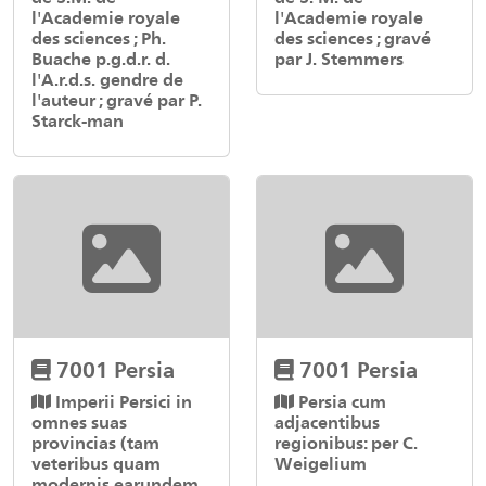
l'Academie royale
l'Academie royale
des sciences ; Ph.
des sciences ; gravé
Buache p.g.d.r. d.
par J. Stemmers
l'A.r.d.s. gendre de
l'auteur ; gravé par P.
Starck-man
7001 Persia
7001 Persia
Imperii Persici in
Persia cum
omnes suas
adjacentibus
provincias (tam
regionibus: per C.
veteribus quam
Weigelium
modernis earundem