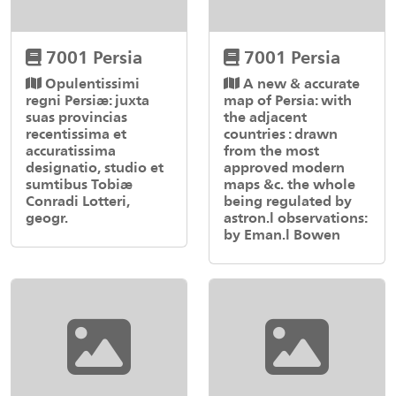
7001 Persia
7001 Persia
Opulentissimi
A new & accurate
regni Persiæ: juxta
map of Persia: with
suas provincias
the adjacent
recentissima et
countries : drawn
accuratissima
from the most
designatio, studio et
approved modern
sumtibus Tobiæ
maps &c. the whole
Conradi Lotteri,
being regulated by
geogr.
astron.l observations:
by Eman.l Bowen