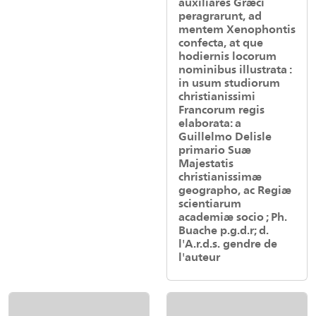
auxiliares Græci
peragrarunt, ad
mentem Xenophontis
confecta, at que
hodiernis locorum
nominibus illustrata :
in usum studiorum
christianissimi
Francorum regis
elaborata: a
Guillelmo Delisle
primario Suæ
Majestatis
christianissimæ
geographo, ac Regiæ
scientiarum
academiæ socio ; Ph.
Buache p.g.d.r; d.
l'A.r.d.s. gendre de
l'auteur