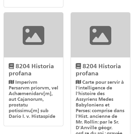
8204 Historia
8204 Historia
profana
profana
Imperivm
Carte pour servir à
Persarvm priorvm, vel
l'intelligence de
Achæmenidarv[m],
l'histoire des
aut Cajanorum,
Assyriens Medes
prostatu
Babyloniens et
potissimu[m] sub
Perses: comprise dans
Dario I. v. Histaspide
l'Hist. ancienne de
Mr. Rollin: par le Sr.
D'Anville géogr.
ord.re du roi ; gravée