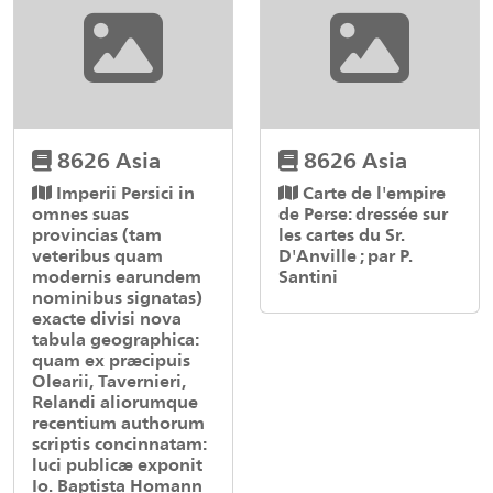
8626 Asia
8626 Asia
Imperii Persici in
Carte de l'empire
omnes suas
de Perse: dressée sur
provincias (tam
les cartes du Sr.
veteribus quam
D'Anville ; par P.
modernis earundem
Santini
nominibus signatas)
exacte divisi nova
tabula geographica:
quam ex præcipuis
Olearii, Tavernieri,
Relandi aliorumque
recentium authorum
scriptis concinnatam:
luci publicæ exponit
Io. Baptista Homann