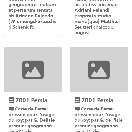
geographicis arabum
accuratiss. observat.
et persarum tentata
Adriani Relandi
ab Adriano Relando ;
proposita studio
[Widmungskartusche
manu[que] Matthæi
:] Schenk fc.
Seutteri chalcogr.
august
7001 Persia
7001 Persia
Carte de Perse:
Carte de Perse:
dressée pour l'usage
dressée pour l'usage
du roy: par G. Delisle
du roy: par G. de l'Isle
premier geographe
premier geographe
de S.M. de
de S. M. de