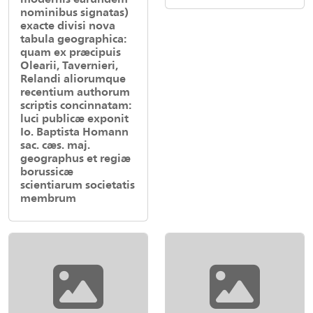
nominibus signatas)
exacte divisi nova
tabula geographica:
quam ex præcipuis
Olearii, Tavernieri,
Relandi aliorumque
recentium authorum
scriptis concinnatam:
luci publicæ exponit
Io. Baptista Homann
sac. cæs. maj.
geographus et regiæ
borussicæ
scientiarum societatis
membrum