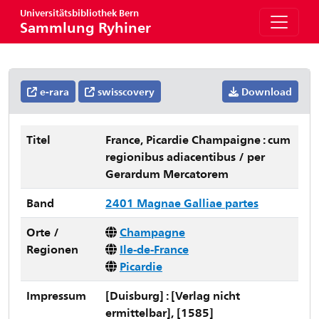
Universitätsbibliothek Bern
Sammlung Ryhiner
e-rara
swisscovery
Download
Titel
France, Picardie Champaigne : cum
regionibus adiacentibus / per
Gerardum Mercatorem
Band
2401 Magnae Galliae partes
Orte /
Champagne
Regionen
Ile-de-France
Picardie
Impressum
[Duisburg] : [Verlag nicht
ermittelbar], [1585]