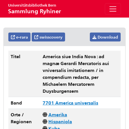
Universitätsbibliothek Bern
Sammlung Ryhiner
e-rara
swisscovery
Download
Titel
America siue India Nova : ad
magnæ Gerardi Mercatoris aui
vniversalis imitationem / in
compendium redacta, per
Michaelem Mercatorem
Duysburgensem
Band
7701 America universalis
Orte /
Amerika
Regionen
Hispaniola
Kuba