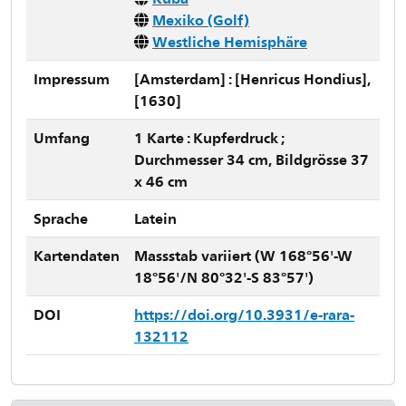
Mexiko (Golf)
Westliche Hemisphäre
Impressum
[Amsterdam] : [Henricus Hondius],
[1630]
Umfang
1 Karte : Kupferdruck ;
Durchmesser 34 cm, Bildgrösse 37
x 46 cm
Sprache
Latein
Kartendaten
Massstab variiert (W 168°56'-W
18°56'/N 80°32'-S 83°57')
DOI
https://doi.org/10.3931/e-rara-
132112