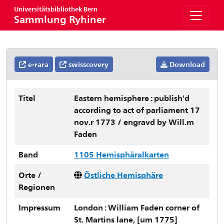
Universitätsbibliothek Bern
Sammlung Ryhiner
e-rara
swisscovery
Download
Titel
Eastern hemisphere : publish'd
according to act of parliament 17
nov.r 1773 / engravd by Will.m
Faden
Band
1105 Hemisphäralkarten
Orte /
Östliche Hemisphäre
Regionen
Impressum
London : William Faden corner of
St. Martins lane, [um 1775]