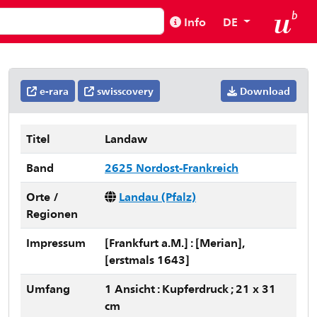
Info
DE
e-rara
swisscovery
Download
Titel
Landaw
Band
2625 Nordost-Frankreich
Orte /
Landau (Pfalz)
Regionen
Impressum
[Frankfurt a.M.] : [Merian],
[erstmals 1643]
Umfang
1 Ansicht : Kupferdruck ; 21 x 31
cm