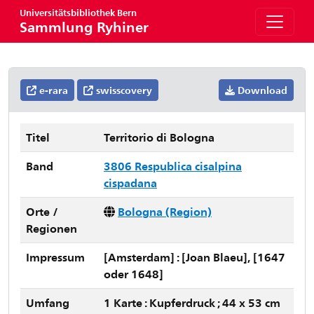
Universitätsbibliothek Bern
Sammlung Ryhiner
e-rara
swisscovery
Download
Titel
Territorio di Bologna
Band
3806 Respublica cisalpina
cispadana
Orte /
Bologna (Region)
Regionen
Impressum
[Amsterdam] : [Joan Blaeu], [1647
oder 1648]
Umfang
1 Karte : Kupferdruck ; 44 x 53 cm