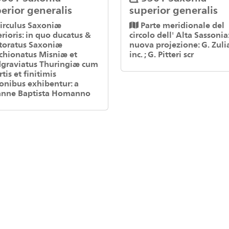
erior generalis
superior generalis
irculus Saxoniæ
Parte meridionale del
rioris: in quo ducatus &
circolo dell' Alta Sassonia:
ctoratus Saxoniæ
nuova projezione: G. Zuli
chionatus Misniæ et
inc. ; G. Pitteri scr
dgraviatus Thuringiæ cum
rtis et finitimis
onibus exhibentur: a
anne Baptista Homanno