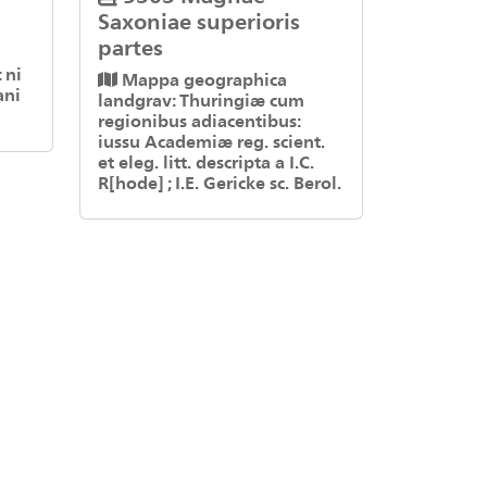
Saxoniae superioris
partes
 ni
Mappa geographica
ani
landgrav: Thuringiæ cum
regionibus adiacentibus:
iussu Academiæ reg. scient.
et eleg. litt. descripta a I.C.
R[hode] ; I.E. Gericke sc. Berol.