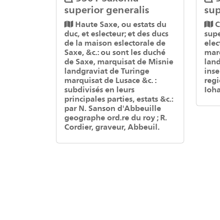
superior generalis
sup
Haute Saxe, ou estats du
C
duc, et eslecteur; et des ducs
supe
de la maison eslectorale de
ele
Saxe, &c.: ou sont les duché
mar
de Saxe, marquisat de Misnie
lan
landgraviat de Turinge
inse
marquisat de Lusace &c. :
regi
subdivisés en leurs
Ioh
principales parties, estats &c.:
par N. Sanson d'Abbeuille
geographe ord.re du roy ; R.
Cordier, graveur, Abbeuil.