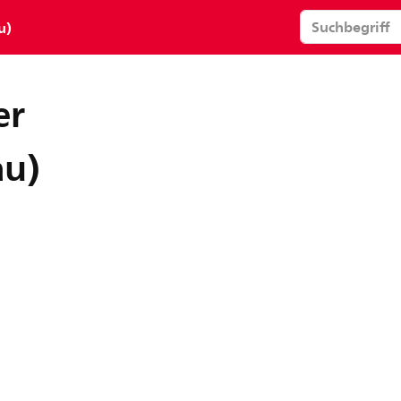
u)
er
au)