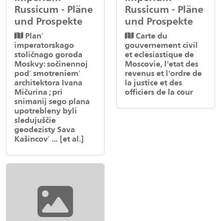
Russicum - Pläne
Russicum - Pläne
und Prospekte
und Prospekte
Planʹ
Carte du
imperatorskago
gouvernement civil
stoličnago goroda
et eclesiastique de
Moskvy: sočinennoj
Moscovie, l'etat des
podʹ smotreniemʹ
revenus et l'ordre de
architektora Ivana
la justice et des
Mičurina ; pri
officiers de la cour
snimanij sego plana
upotrebleny byli
sledujuščie
geodezisty Sava
Kašincovʹ ... [et al.]