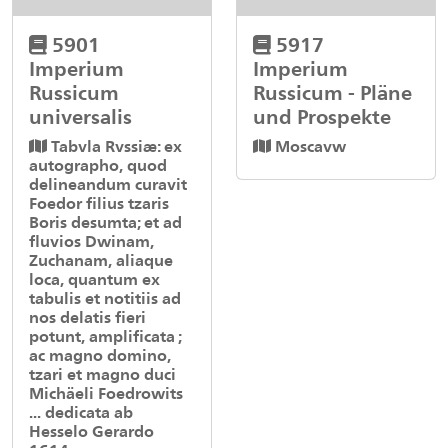
5901
5917
Imperium
Imperium
Russicum
Russicum - Pläne
universalis
und Prospekte
Tabvla Rvssiæ: ex
Moscavw
autographo, quod
delineandum curavit
Foedor filius tzaris
Boris desumta; et ad
fluvios Dwinam,
Zuchanam, aliaque
loca, quantum ex
tabulis et notitiis ad
nos delatis fieri
potunt, amplificata ;
ac magno domino,
tzari et magno duci
Michäeli Foedrowits
... dedicata ab
Hesselo Gerardo