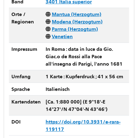
Band
3401 Italia superior
Orte /
Mantua (Herzogtum)
Regionen
Modena (Herzogtum)
Parma (Herzogtum)
Venetien
Impressum
In Roma : data in luce da Gio.
Giac.o de Rossi alla Pace
all'insegna di Parigi, l'anno 1681
Umfang
1 Karte : Kupferdruck ; 41 x 56 cm
Sprache
Italienisch
Kartendaten
[Ca. 1:880 000] (E 9°18'-E
14°27'/N 47°04'-N 43°46')
DOI
https://doi.org/10.3931/e-rara-
119117