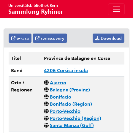
Universitätsbibliothek Bern
Sammlung Ryhiner
e-rara
swisscovery
Download
Titel
Province de Balagne en Corse
Band
4206 Corsica insula
Orte /
Ajaccio
Regionen
Balagne (Provinz)
Bonifacio
Bonifacio (Region)
Porto-Vecchio
Porto-Vecchio (Region)
Santa Manza (Golf)