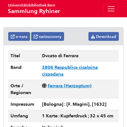
Universitätsbibliothek Bern
Sammlung Ryhiner
e-rara
swisscovery
Download
Titel
Dvcato di Ferrara
Band
3806 Respublica cisalpina
cispadana
Orte /
Ferrara (Herzogtum)
Regionen
Impressum
[Bologna] : [F. Magini], [1632]
Umfang
1 Karte : Kupferdruck ; 32 x 45 cm