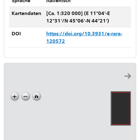
Sprache
Italienisch
Kartendaten
[Ca. 1:320 000] (E 11°04'-E
12°31'/N 45°06'-N 44°21')
DOI
https://doi.org/10.3931/e-rara-
120572