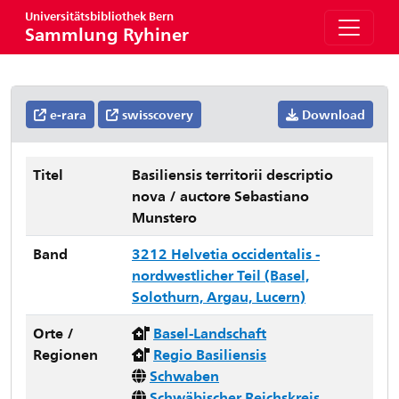
Universitätsbibliothek Bern
Sammlung Ryhiner
e-rara
swisscovery
Download
Titel
Basiliensis territorii descriptio
nova / auctore Sebastiano
Munstero
Band
3212 Helvetia occidentalis -
nordwestlicher Teil (Basel,
Solothurn, Argau, Lucern)
Orte /
Basel-Landschaft
Regionen
Regio Basiliensis
Schwaben
Schwäbischer Reichskreis