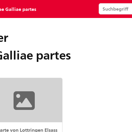
 Galliae partes
er
lliae partes
arte von Lottringen Elsass