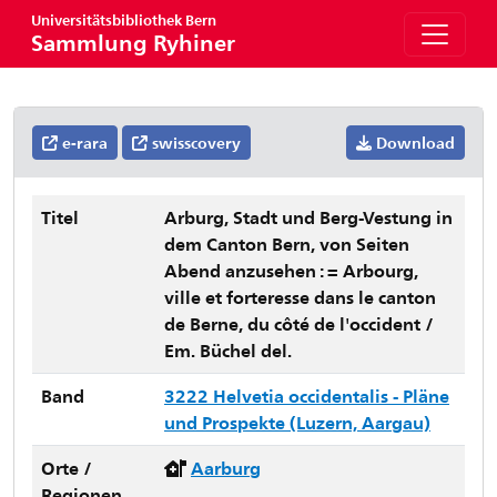
Universitätsbibliothek Bern
Sammlung Ryhiner
e-rara
swisscovery
Download
Titel
Arburg, Stadt und Berg-Vestung in
dem Canton Bern, von Seiten
Abend anzusehen : = Arbourg,
ville et forteresse dans le canton
de Berne, du côté de l'occident /
Em. Büchel del.
Band
3222 Helvetia occidentalis - Pläne
und Prospekte (Luzern, Aargau)
Orte /
Aarburg
Regionen